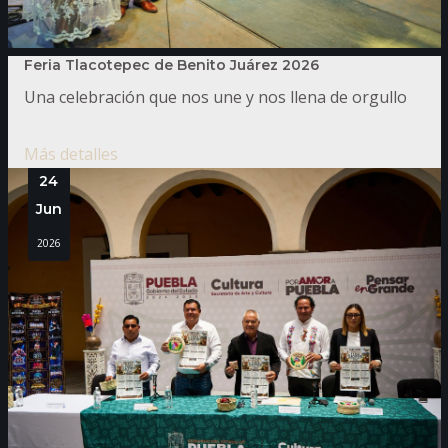
Feria Tlacotepec de Benito Juárez 2026
Una celebración que nos une y nos llena de orgullo
Más detalles
24
Jun
2026