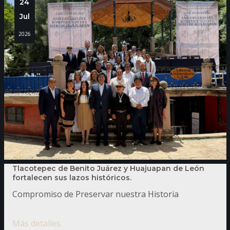
24
Jul
2026
Tlacotepec de Benito Juárez y Huajuapan de León
fortalecen sus lazos históricos.
Compromiso de Preservar nuestra Historia
Más detalles